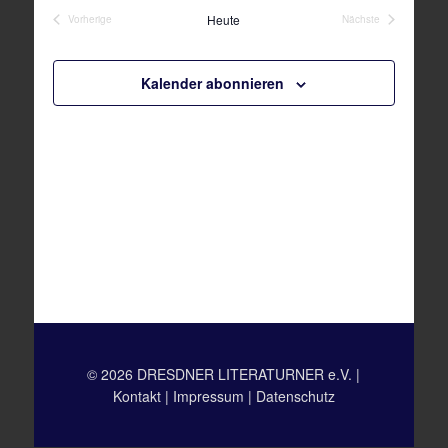
wählen.
Ansichten,
Heute
Vorherige
Nächste
Navigation
Veranstaltungen
Veranstaltungen
Kalender abonnieren
© 2026 DRESDNER LITERATURNER e.V. |
Kontakt
|
Impressum
|
Datenschutz