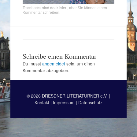
Trackbacks sind deaktiviert, aber Sie können
einen
Kommentar schreiben
.
Schreibe einen Kommentar
Du musst
angemeldet
sein, um einen
Kommentar abzugeben.
© 2026 DRESDNER LITERATURNER e.V. |
Kontakt
|
Impressum
|
Datenschutz