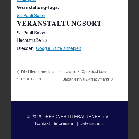
Veranstaltung-Tags:
St. Pauli Salon
VERANSTALTUNGSORT
St. Pauli Salon
Hechtstraße 32
Dresden
,
Google Karte anzeigen
Justin K. Opitz liest beim
Die Literaturner lesen im
St.Pauli-Salon
Japanfestival&Kreativmarkt
© 2026 DRESDNER LITERATURNER e.V. |
Kontakt
|
Impressum
|
Datenschutz