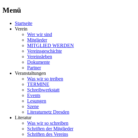
Menü
Schriftsteller & Autorenverein
Literaturner
Zum
Startseite
Inhalt
Verein
springen
Wer wir sind
Mitglieder
MITGLIED WERDEN
Vereinsgeschichte
Vereinsleben
Dokumente
Partner
Veranstaltungen
Was wir so treiben
TERMINE
Schreibwerkstatt
Events
Lesungen
Szene
Literaturnetz Dresden
Literatur
Was wir so schreiben
Schriften der Mitglieder
Schriften des Vereins