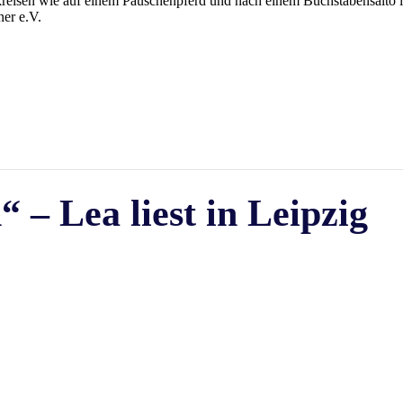
reisen wie auf einem Pauschenpferd und nach einem Buchstabensalto 
ner e.V.
– Lea liest in Leipzig