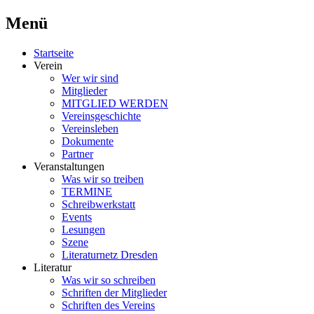
Menü
Schriftsteller & Autorenverein
Literaturner
Zum
Startseite
Inhalt
Verein
springen
Wer wir sind
Mitglieder
MITGLIED WERDEN
Vereinsgeschichte
Vereinsleben
Dokumente
Partner
Veranstaltungen
Was wir so treiben
TERMINE
Schreibwerkstatt
Events
Lesungen
Szene
Literaturnetz Dresden
Literatur
Was wir so schreiben
Schriften der Mitglieder
Schriften des Vereins