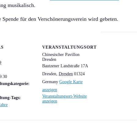
ung musikalisch.
ne Spende für den Verschönerungsverein wird gebeten.
LS
VERANSTALTUNGSORT
Chinesischer Pavillon
Dresden
9
Bautzener Landstraße 17A
Dresden
,
Dresden
01324
9:30
Germany
Google Karte
ltungskategorie:
anzeigen
Veranstaltungsort-Website
ltung-Tags:
anzeigen
Jahre