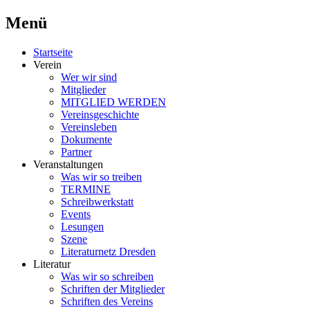
Menü
Schriftsteller & Autorenverein
Literaturner
Zum
Startseite
Inhalt
Verein
springen
Wer wir sind
Mitglieder
MITGLIED WERDEN
Vereinsgeschichte
Vereinsleben
Dokumente
Partner
Veranstaltungen
Was wir so treiben
TERMINE
Schreibwerkstatt
Events
Lesungen
Szene
Literaturnetz Dresden
Literatur
Was wir so schreiben
Schriften der Mitglieder
Schriften des Vereins