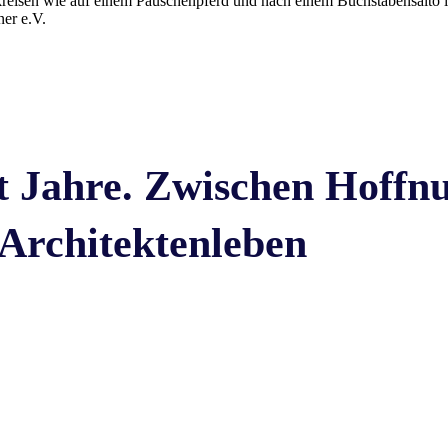
reisen wie auf einem Pauschenpferd und nach einem Buchstabensalto 
ner e.V.
 Jahre. Zwischen Hoffn
 Architektenleben