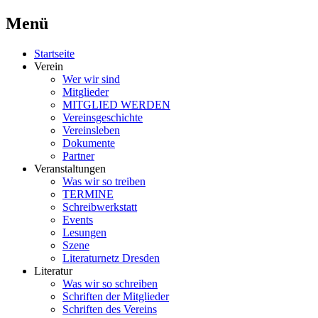
Menü
Schriftsteller & Autorenverein
Literaturner
Zum
Startseite
Inhalt
Verein
springen
Wer wir sind
Mitglieder
MITGLIED WERDEN
Vereinsgeschichte
Vereinsleben
Dokumente
Partner
Veranstaltungen
Was wir so treiben
TERMINE
Schreibwerkstatt
Events
Lesungen
Szene
Literaturnetz Dresden
Literatur
Was wir so schreiben
Schriften der Mitglieder
Schriften des Vereins