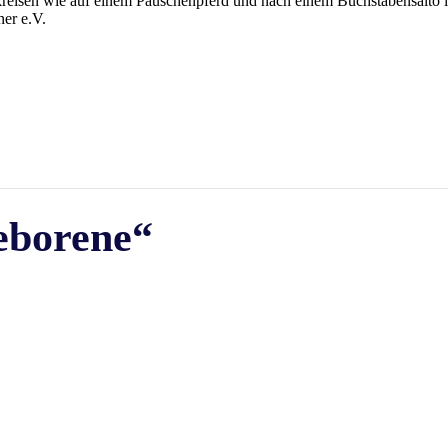
reisen wie auf einem Pauschenpferd und nach einem Buchstabensalto 
ner e.V.
eborene“