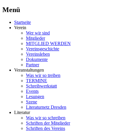
Menü
Schriftsteller & Autorenverein
Literaturner
Zum
Startseite
Inhalt
Verein
springen
Wer wir sind
Mitglieder
MITGLIED WERDEN
Vereinsgeschichte
Vereinsleben
Dokumente
Partner
Veranstaltungen
Was wir so treiben
TERMINE
Schreibwerkstatt
Events
Lesungen
Szene
Literaturnetz Dresden
Literatur
Was wir so schreiben
Schriften der Mitglieder
Schriften des Vereins