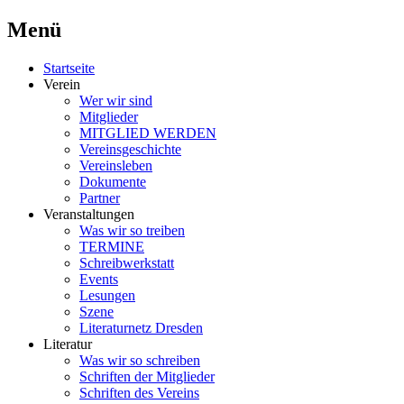
Menü
Schriftsteller & Autorenverein
Literaturner
Zum
Startseite
Inhalt
Verein
springen
Wer wir sind
Mitglieder
MITGLIED WERDEN
Vereinsgeschichte
Vereinsleben
Dokumente
Partner
Veranstaltungen
Was wir so treiben
TERMINE
Schreibwerkstatt
Events
Lesungen
Szene
Literaturnetz Dresden
Literatur
Was wir so schreiben
Schriften der Mitglieder
Schriften des Vereins