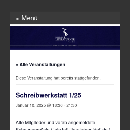
Menü
Schriftsteller & Autorenverein
Literaturner
Zum
Inhalt
springen
« Alle Veranstaltungen
Diese Veranstaltung hat bereits stattgefunden.
Schreibwerkstatt 1/25
Januar 10, 2025 @ 18:30
-
21:30
Alle Mitglieder und vorab angemeldete
Schnuppergäste ( info [at] literaturner [dot] de )