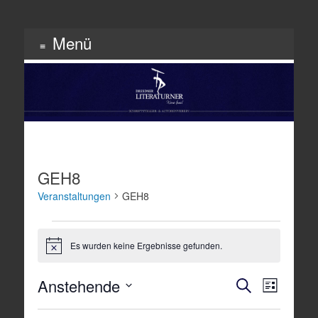
Menü
Schriftsteller & Autorenverein
Literaturner
Zum
Inhalt
springen
GEH8
Veranstaltungen
GEH8
Veranstaltungen
Es wurden keine Ergebnisse gefunden.
Hinweis
Veranstaltun
Veranst
Anstehende
Suche
Liste
Suche
Ansicht
Datum
und
Navigat