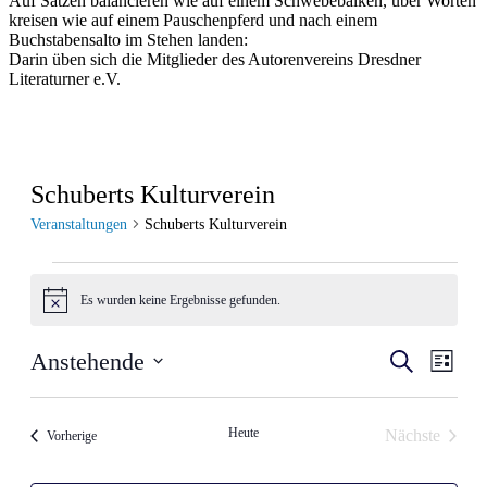
Auf Sätzen balancieren wie auf einem Schwebebalken, über Worten
kreisen wie auf einem Pauschenpferd und nach einem
Buchstabensalto im Stehen landen:
Darin üben sich die Mitglieder des Autorenvereins Dresdner
Literaturner e.V.
Schuberts Kulturverein
Veranstaltungen
Schuberts Kulturverein
Veranstaltungen
Es wurden keine Ergebnisse gefunden.
Hinweis
Veranstal
Veran
Anstehende
Suche
Liste
Ansic
Suche
Datum
Navig
wählen.
und
Heute
Nächste
Veranstaltungen
Vorherige
Ansichten
Veranstalt
Navigati