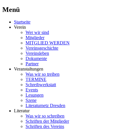
Menü
Schriftsteller & Autorenverein
Literaturner
Zum
Startseite
Inhalt
Verein
springen
Wer wir sind
Mitglieder
MITGLIED WERDEN
Vereinsgeschichte
Vereinsleben
Dokumente
Partner
Veranstaltungen
Was wir so treiben
TERMINE
Schreibwerkstatt
Events
Lesungen
Szene
Literaturnetz Dresden
Literatur
Was wir so schreiben
Schriften der Mitglieder
Schriften des Vereins