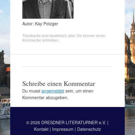
Autor: Kay Potzger
Trackbacks sind deaktiviert, aber Sie können
einen
Kommentar schreiben
.
Schreibe einen Kommentar
Du musst
angemeldet
sein, um einen
Kommentar abzugeben.
© 2026 DRESDNER LITERATURNER e.V. |
Kontakt
|
Impressum
|
Datenschutz