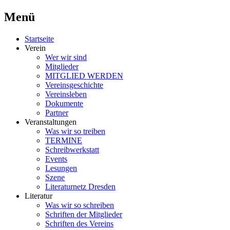
Menü
Schriftsteller & Autorenverein
Literaturner
Zum
Startseite
Inhalt
Verein
springen
Wer wir sind
Mitglieder
MITGLIED WERDEN
Vereinsgeschichte
Vereinsleben
Dokumente
Partner
Veranstaltungen
Was wir so treiben
TERMINE
Schreibwerkstatt
Events
Lesungen
Szene
Literaturnetz Dresden
Literatur
Was wir so schreiben
Schriften der Mitglieder
Schriften des Vereins