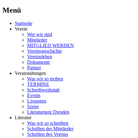
Menü
Schriftsteller & Autorenverein
Literaturner
Zum
Startseite
Inhalt
Verein
springen
Wer wir sind
Mitglieder
MITGLIED WERDEN
Vereinsgeschichte
Vereinsleben
Dokumente
Partner
Veranstaltungen
Was wir so treiben
TERMINE
Schreibwerkstatt
Events
Lesungen
Szene
Literaturnetz Dresden
Literatur
Was wir so schreiben
Schriften der Mitglieder
Schriften des Vereins