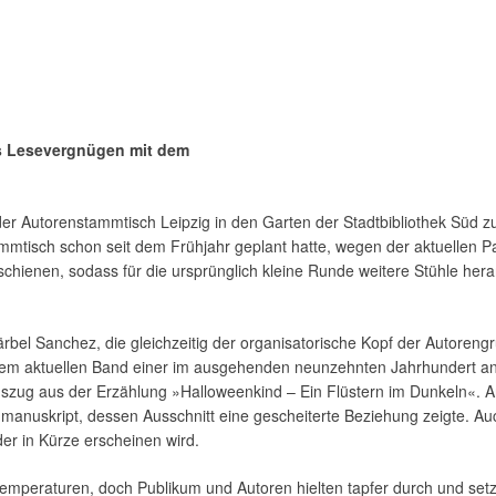
s Lesevergnügen mit dem
r Autorenstammtisch Leipzig in den Garten der Stadtbibliothek Süd zu
ammtisch schon seit dem Frühjahr geplant hatte, wegen der aktuellen 
chienen, sodass für die ursprünglich kleine Runde weitere Stühle hera
rbel Sanchez, die gleichzeitig der organisatorische Kopf der Autoreng
 dem aktuellen Band einer im ausgehenden neunzehnten Jahrhundert an
uszug aus der Erzählung »Halloweenkind – Ein Flüstern im Dunkeln«. 
anuskript, dessen Ausschnitt eine gescheiterte Beziehung zeigte. Auch
er in Kürze erscheinen wird.
 Temperaturen, doch Publikum und Autoren hielten tapfer durch und set