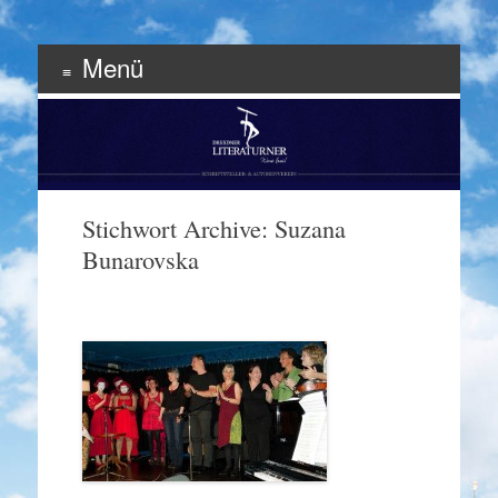
Menü
Schriftsteller & Autorenverein
Literaturner
Zum
Inhalt
springen
Stichwort Archive:
Suzana
Bunarovska