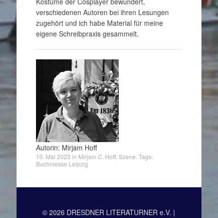
Kostüme der Cosplayer bewundert,
verschiedenen Autoren bei ihren Lesungen
zugehört und ich habe Material für meine
eigene Schreibpraxis gesammelt.
Autorin: Mirjam Hoff
10. Mai 2023
in
Mirjam C. Hoff
,
Szene
. Tags:
Buchmesse Leipzig
© 2026 DRESDNER LITERATURNER e.V. |