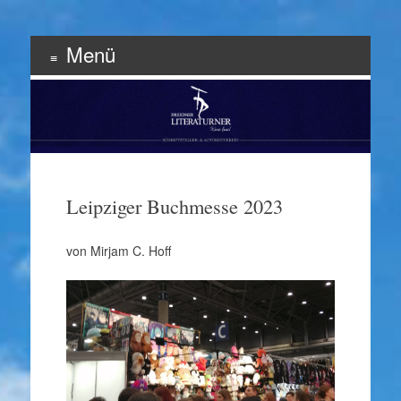
Menü
Schriftsteller & Autorenverein
Literaturner
Zum
Inhalt
springen
Leipziger Buchmesse 2023
von Mirjam C. Hoff