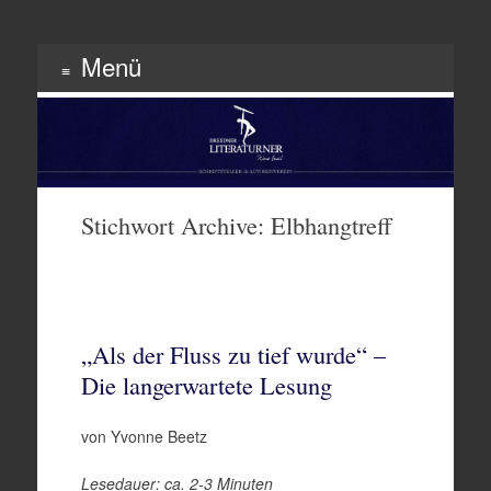
Menü
Schriftsteller & Autorenverein
Literaturner
Zum
Inhalt
springen
Stichwort Archive:
Elbhangtreff
„Als der Fluss zu tief wurde“ –
Die langerwartete Lesung
von Yvonne Beetz
Lesedauer: ca. 2-3 Minuten