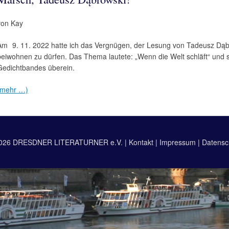
von Kay
Am
9. 11. 2022 hatte ich das Vergnügen, der Lesung von Tadeusz Dą
beiwohnen zu dürfen. Das Thema lautete: „Wenn die Welt schläft“ und 
Gedichtbandes überein.
(mehr …)
026 DRESDNER LITERATURNER e.V. |
Kontakt
|
Impressum
|
Datensc