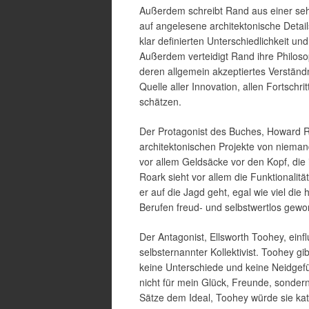
Außerdem schreibt Rand aus einer sehr 
auf angelesene architektonische Detai
klar definierten Unterschiedlichkeit u
Außerdem verteidigt Rand ihre Philos
deren allgemein akzeptiertes Verständn
Quelle aller Innovation, allen Fortsch
schätzen.
Der Protagonist des Buches, Howard Roa
architektonischen Projekte von niemand
vor allem Geldsäcke vor den Kopf, die 
Roark sieht vor allem die Funktionalit
er auf die Jagd geht, egal wie viel di
Berufen freud- und selbstwertlos gewo
Der Antagonist, Ellsworth Toohey, einflu
selbsternannter Kollektivist. Toohey gi
keine Unterschiede und keine Neidgefü
nicht für mein Glück, Freunde, sonder
Sätze dem Ideal, Toohey würde sie kat