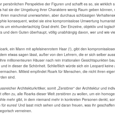
persönlichen Perspektive der Figuren und schafft es so, sie wirklich 
ls hat sie der Umgebung ihrer Charaktere wenig Raum geben können, wa
nd ihren manchmal unerwarteten, aber durchaus schlüssigen Verhaltensw
ophie konsequent, wobei sie eine kompromisslose Umwertung humanist
is um einhundertachtzig Grad dreht. Der Einzelne, objektiv und logisc
ritts und dem Guten überhaupt, völlig unabhängig davon, wer und wie v
rk, ein Mann mit apfelsinenrotem Haar (!), gibt den kompromisslosen I
em etwas sagen lässt, außer von den Lehrern, die er sich selber aussu
ihre millionenteuren Häuser nach rein irrationalen Gesichtspunkten bau
ät und in dieser die Schönheit. Schließlich würde sich ein Leopard ke
e hermachen. Mitleid empfindet Roark für Menschen, die nicht ihren eig
rden sind.
ssreicher Architekturkritiker, somit „Zerstörer“ der Architektur und indiv
bt offen zu, alle Roarks dieser Welt zerstören zu wollen, um ein homoge
hle mehr gibt, in dem niemand mehr in konkreten Personen denkt, sonde
n für eures! Und lasst mich sehen und daran freuen, was ihr geschaffe
egorisch verneinen.