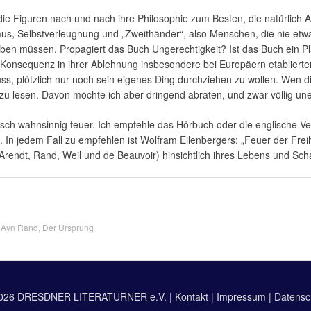
ie Figuren nach und nach ihre Philosophie zum Besten, die natürlich 
smus, Selbstverleugnung und „Zweithänder“, also Menschen, die nie etwa
eben müssen. Propagiert das Buch Ungerechtigkeit? Ist das Buch ein P
 Konsequenz in ihrer Ablehnung insbesondere bei Europäern etablierter
, plötzlich nur noch sein eigenes Ding durchziehen zu wollen. Wen di
 zu lesen. Davon möchte ich aber dringend abraten, und zwar völlig un
tsch wahnsinnig teuer. Ich empfehle das Hörbuch oder die englische Ve
 In jedem Fall zu empfehlen ist Wolfram Eilenbergers: „Feuer der Freihei
(Arendt, Rand, Weil und de Beauvoir) hinsichtlich ihres Lebens und Sch
:
Ayn Rand
,
Der Ursprung
026 DRESDNER LITERATURNER e.V. |
Kontakt
|
Impressum
|
Datensc