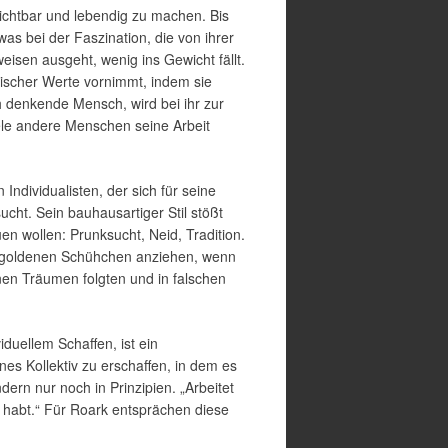
sichtbar und lebendig zu machen. Bis
s bei der Faszination, die von ihrer
eisen ausgeht, wenig ins Gewicht fällt.
ischer Werte vornimmt, indem sie
h denkende Mensch, wird bei ihr zur
iele andere Menschen seine Arbeit
ndividualisten, der sich für seine
cht. Sein bauhausartiger Stil stößt
en wollen: Prunksucht, Neid, Tradition.
ine goldenen Schühchen anziehen, wenn
enen Träumen folgten und in falschen
iduellem Schaffen, ist ein
nes Kollektiv zu erschaffen, in dem es
rn nur noch in Prinzipien. „Arbeitet
n habt.“ Für Roark entsprächen diese