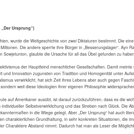
 „Der Ursprung“)
hien, wurde die Weltgeschichte von zwei Diktaturen bestimmt. Die ein
 Millionen. Die andere sperrte ihre Bürger in „Besserungslager“. Ayn R
n Sowjetunion, glaubte die Ursache für all das Übel gefunden zu haben
ktivismus der Hauptfeind menschlicher Gesellschaften. Damit meinte 
eit und Innovation zugunsten von Tradition und Homogenität unter Aufsi
ialismus verwirklicht, hat sich Zeit ihres Lebens aber auch gegen Fa
ondern weil diese Ideologien ihrer eigenen Philosophie widersprache
ute auf Amerikaner ausübt, ist darauf zurückzuführen, dass es die wic
on individueller Selbstverwirklichung und das Streben nach Glück. Die A
anntermaßen in die Wiege gelegt. Aber „Der Ursprung“ hat auch litera
en charakterlichen Grundhaltung, in sehr konkreten Situationen, die i
er Charaktere Abstand nimmt. Dadurch hat man als Leser die Möglichke