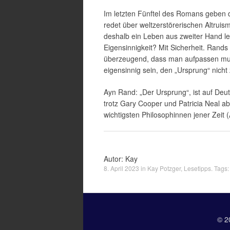
Im letzten Fünftel des Romans geben d
redet über weltzerstörerischen Altrui
deshalb ein Leben aus zweiter Hand l
Eigensinnigkeit? Mit Sicherheit. Rands
überzeugend, dass man aufpassen muss
eigensinnig sein, den „Ursprung“ nicht
Ayn Rand: „Der Ursprung“, ist auf Deu
trotz Gary Cooper und Patricia Neal ab.
wichtigsten Philosophinnen jener Zeit 
Autor: Kay
8. April 2023
in
Kay Potzger
,
Lesetipps
. Tags
© 2