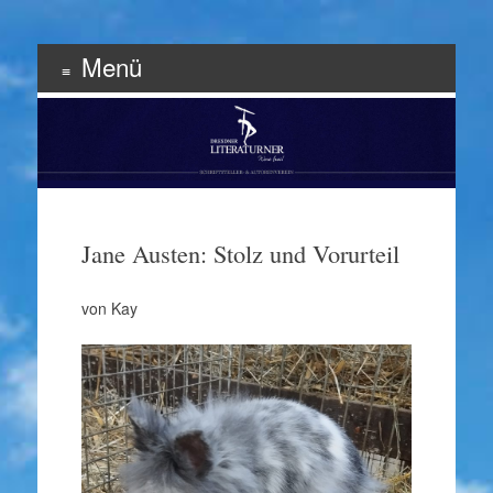
Menü
Schriftsteller & Autorenverein
Literaturner
Zum
Inhalt
springen
Jane Austen: Stolz und Vorurteil
von Kay