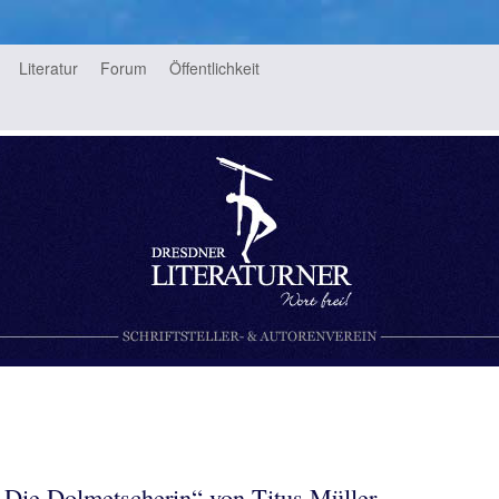
Literatur
Forum
Öffentlichkeit
rein
„Die Dolmetscherin“ von Titus Müller