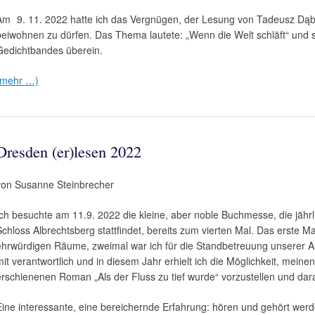
Am
9. 11. 2022 hatte ich das Vergnügen, der Lesung von Tadeusz Dą
beiwohnen zu dürfen. Das Thema lautete: „Wenn die Welt schläft“ und 
Gedichtbandes überein.
(mehr …)
Dresden (er)lesen 2022
von Susanne Steinbrecher
Ich besuchte am 11.9. 2022 die kleine, aber noble Buchmesse, die jäh
Schloss Albrechtsberg stattfindet, bereits zum vierten Mal. Das erste Ma
ehrwürdigen Räume, zweimal war ich für die Standbetreuung unserer Aut
mit verantwortlich und in diesem Jahr erhielt ich die Möglichkeit, meine
erschienenen Roman „Als der Fluss zu tief wurde“ vorzustellen und dar
Eine interessante, eine bereichernde Erfahrung: hören und gehört wer