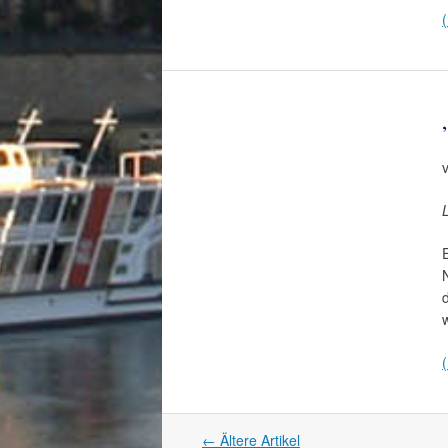
Artikel
←
Ältere Artikel