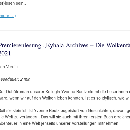
(er)lesen sein…
(mehr …)
Premierenlesung „Kyhala Archives – Die Wolkenf
2021
von Verein
Lesedauer: 2 min
Der Debütroman unserer Kollegin Yvonne Beetz nimmt die LeserInnen m
wäre, wenn wir auf den Wolken leben könnten. Ist es so idyllisch, wie wi
Seit sie klein ist, ist Yvonne Beetz begeistert von Geschichten; davon,
die Welt zu verändern. Das will sie auch mit ihrem ersten Buch erreic
Abenteuer in eine Welt jenseits unserer Vorstellungen mitnehmen.